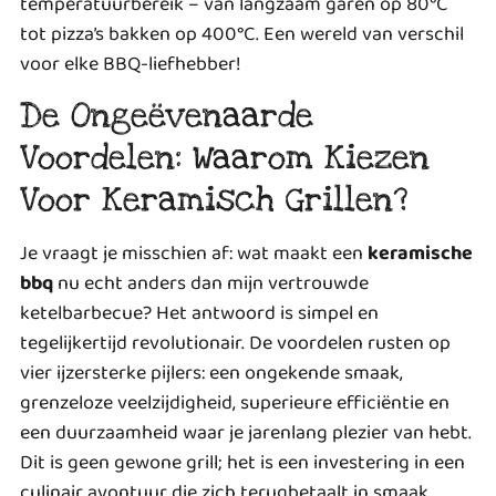
temperatuurbereik – van langzaam garen op 80°C
tot pizza’s bakken op 400°C. Een wereld van verschil
voor elke BBQ-liefhebber!
De Ongeëvenaarde
Voordelen: Waarom Kiezen
Voor Keramisch Grillen?
Je vraagt je misschien af: wat maakt een
keramische
bbq
nu echt anders dan mijn vertrouwde
ketelbarbecue? Het antwoord is simpel en
tegelijkertijd revolutionair. De voordelen rusten op
vier ijzersterke pijlers: een ongekende smaak,
grenzeloze veelzijdigheid, superieure efficiëntie en
een duurzaamheid waar je jarenlang plezier van hebt.
Dit is geen gewone grill; het is een investering in een
culinair avontuur die zich terugbetaalt in smaak,