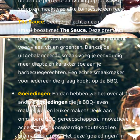
bieden de perfecte aanvulling op jouw BBQ-
setup en maakt van elke tuinsessie een feest.
The Sauce
: Geef je gerechten een extra
smaakboost met
The Sauce.
Deze premium
barbecuesaus is de perfecte finishing touch
voor vlees, vis en groenten. Dankzij de
uitgebalanceerde smaak voeg je eenvoudig
meer diepte en karakter toe aan je
barbecuegerechten. Een echte smaakmaker
voor iedereen die graag kookt op de BBQ.
Goeiedingen
:
En dan hebben we het over al die
andere
goeiedingen
die je BBQ-leven
makkelijker en leuker maken! Denk aan
onmisbare BBQ-gereedschappen, innovatieve
accessoires, hoogwaardige houtskool en
aromatische rubs. Met deze “goeiedingen” in