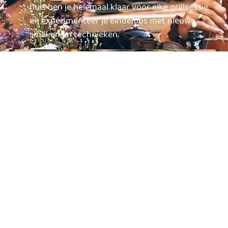
huis ben je helemaal klaar voor elke grillsessie
en experimenteer je eindeloos met nieuwe
smaken en technieken.