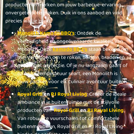
producten en merken om jouw barbecue-ervaring
onvergetelijk te maken. Duik in ons aanbod en vind
precies wat je zoekt:
Mon
olith
Kamado BBQ’s
: Ontdek de
veelzijdigheid en ongeëvenaarde kwaliteit van
Monolith. Deze
kamado BBQ’s
staan bekend om
hun vermogen om te roken, bakken, braden en
grillen met perfectie. Of je nu langzaam gaart of
op hoge temperatuur seart, een Monolith is
jouw partner voor elk culinair avontuur buiten.
Royal Grill
en
RJ Royal Living
: Creëer de ideale
ambiance in je buitenruimte met de stijlvolle
producten van
Royal Grill
en
RJ Royal Living
.
Van robuuste vuurschalen tot comfortabele
buitenmeubelen, Royal Grill en RJ Royal Living