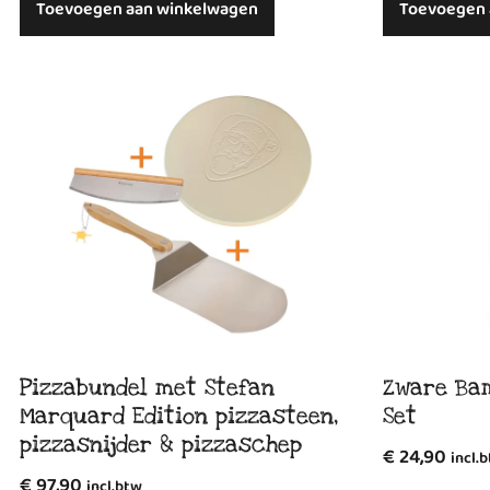
Toevoegen aan winkelwagen
Toevoegen 
Pizzabundel met Stefan
Zware Ba
Marquard Edition pizzasteen,
Set
pizzasnijder & pizzaschep
€
24,90
incl.
€
97,90
incl.btw